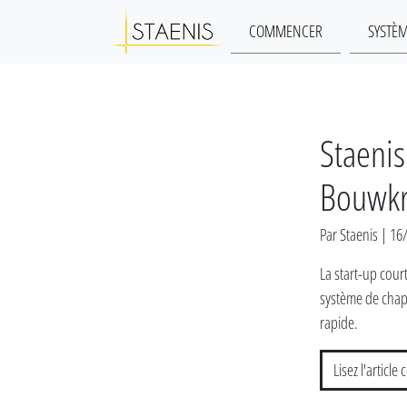
COMMENCER
SYSTÈ
Staenis
Bouwkr
Par Staenis | 1
La start-up court
système de chape
rapide.
Lisez l'article