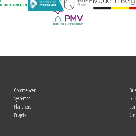
Commencer
Que
Systèmes
Gui
Planchers
Con
Projets
Car