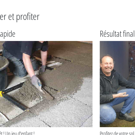
er et profiter
rapide
Résultat fina
êt ! Un jeu d'enfant !
Profitez de votre sol 