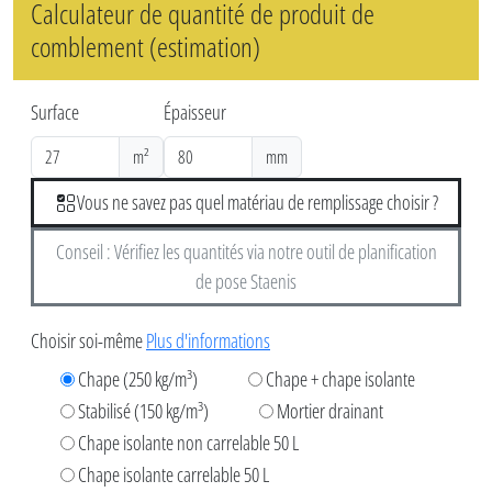
Calculateur de quantité de produit de
comblement (estimation)
Surface
Épaisseur
m²
mm
Vous ne savez pas quel matériau de remplissage choisir ?
Conseil : Vérifiez les quantités via notre outil de planification
de pose Staenis
Choisir soi-même
Plus d'informations
Chape (250 kg/m³)
Chape + chape isolante
Stabilisé (150 kg/m³)
Mortier drainant
Chape isolante non carrelable 50 L
Chape isolante carrelable 50 L