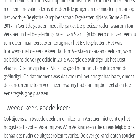
ondernemers om hun start-up uit te bouwen. Eén van die ondernemers
met een innovatief idee is dus dezelfde jongeman die midden januari op
het voorbije Belgische Kampioenschap Tegelzetten tijdens Stone & Tile
2017 in Gent de gouden medaille pakte. De precieze reden waarom Tom
Verstaen in het begeleidingstraject van Start it @ kbc gerold is, verneemt u
zo meteen maar eerst even terug naar het BK Tegelzetten. Het was
trouwens niet de eerste keer dat Tom Verstaen daaraan deelnam, want
ook tijdens de vorige editie in 2015 waagde de twintiger uit het Oost-
Vlaamse Olsene zijn kans. Als ik me goed herinner, ben ik toen vierde
geëindigd. Op dat moment was dat voor mij het hoogst haalbare, omdat
de concurrentie toen veel meer ervaring had dan mij die heel af en toe
eens tegels ging plaatsen.
Tweede keer, goede keer?
Ook tijdens zijn tweede deelname mikte Tom Verstaen niet echt op het
hoogste schavotje. Voor mij was Wim Verkinderen (die uiteindelijk brons
behaalde; nvdr) de uitgesproken favoriet. De overige kandidaten zouden