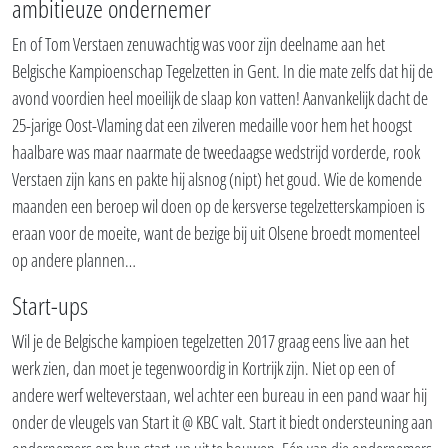
ambitieuze ondernemer
En of Tom Verstaen zenuwachtig was voor zijn deelname aan het
Belgische Kampioenschap Tegelzetten in Gent. In die mate zelfs dat hij de
avond voordien heel moeilijk de slaap kon vatten! Aanvankelijk dacht de
25-jarige Oost-Vlaming dat een zilveren medaille voor hem het hoogst
haalbare was maar naarmate de tweedaagse wedstrijd vorderde, rook
Verstaen zijn kans en pakte hij alsnog (nipt) het goud. Wie de komende
maanden een beroep wil doen op de kersverse tegelzetterskampioen is
eraan voor de moeite, want de bezige bij uit Olsene broedt momenteel
op andere plannen…
Start-ups
Wil je de Belgische kampioen tegelzetten 2017 graag eens live aan het
werk zien, dan moet je tegenwoordig in Kortrijk zijn. Niet op een of
andere werf welteverstaan, wel achter een bureau in een pand waar hij
onder de vleugels van Start it @ KBC valt. Start it biedt ondersteuning aan