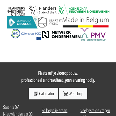
Plaats zelf je vloeropbouw,
professioneel eindresultaat, geen ervaring nodig.
Calculator
Webshop
Staenis BV
Zo begin je eraan
Veelgestelde vragen
Nieuwlandstraat 33