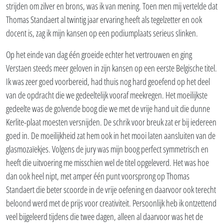
strijden om zilver en brons, was ik van mening. Toen men mij vertelde dat
Thomas Standaert al twintig jaar ervaring heeft als tegelzetter en ook
docent is, zag ik mijn kansen op een podiumplaats serieus slinken.
Op het einde van dag één groeide echter het vertrouwen en ging
Verstaen steeds meer geloven in zijn kansen op een eerste Belgische titel.
Ik was zeer goed voorbereid, had thuis nog hard geoefend op het deel
van de opdracht die we gedeeltelijk vooraf meekregen. Het moeilijkste
gedeelte was de golvende boog die we met de vrije hand uit die dunne
Kerlite-plaat moesten versnijden. De schrik voor breuk zat er bij iedereen
goed in. De moeilijkheid zat hem ook in het mooi laten aansluiten van de
glasmozaïekjes. Volgens de jury was mijn boog perfect symmetrisch en
heeft die uitvoering me misschien wel de titel opgeleverd. Het was hoe
dan ook heel nipt, met amper één punt voorsprong op Thomas
Standaert die beter scoorde in de vrije oefening en daarvoor ook terecht
beloond werd met de prijs voor creativiteit. Persoonlijk heb ik ontzettend
veel bijgeleerd tijdens die twee dagen, alleen al daarvoor was het de