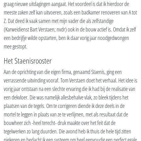
graag nieuwe uitdagingen aangaat. Het voordeel is dat ik hierdoor de
meeste zaken zelf kan uitvoeren, zoals een badkamer renoveren van A tot
Z. Dat deed ik vaak samen met mijn vader die als zelfstandige
(Karweidienst Bart Verstaen; nvdr) ook in de bouw actief is. Omdat ik zelf
een bedrijfje wilde opstarten, ben ik daar vorig jaar noodgedwongen
mee gestopt.
Het Staenisrooster
Aan de oprichting van die eigen firma, genaamd Staenis, ging een
verrassende uitvinding vooraf. Tom Verstaen doet het verhaal. Het idee is
vorig jaar ontstaan na een slechte ervaring die ik had bij de realisatie van
een dekvloer. Die was namelijk allesbehalve vlak, zo bleek tijdens het
plaatsen van de tegels. Om te corrigeren diende ik deze deels in de
mortel te leggen in plaats van ze te verlijmen, met als resultaat dat de
bouwheer zich -heel terecht- druk maakte over het feit dat de
tegelwerken zo lang duurden. Die avond heb ik thuis de hele tijd zitten
piekeren en bedacht ik een systeem om heel eenvoudig een perfect egale