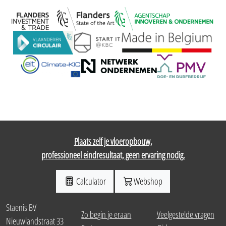
Plaats zelf je vloeropbouw,
professioneel eindresultaat, geen ervaring nodig.
Calculator
Webshop
Staenis BV
Zo begin je eraan
Veelgestelde vragen
Nieuwlandstraat 33