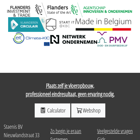
Plaats zelf je vloeropbouw,
professioneel eindresultaat, geen ervaring nodig.
Calculator
Webshop
Staenis BV
Zo begin je eraan
Veelgestelde vragen
Nieuwlandstraat 33
Systemen
Gids