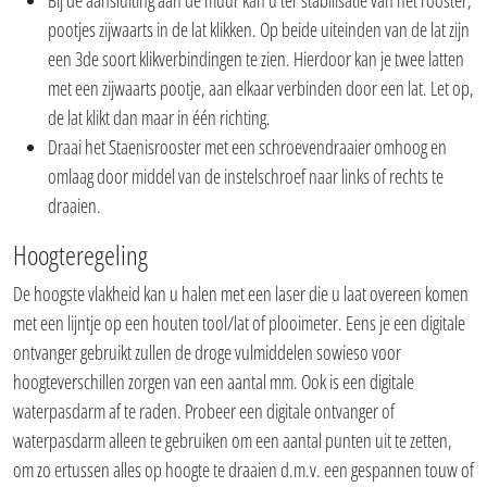
Bij de aansluiting aan de muur kan u ter stabilisatie van het rooster,
pootjes zijwaarts in de lat klikken. Op beide uiteinden van de lat zijn
een 3de soort klikverbindingen te zien. Hierdoor kan je twee latten
met een zijwaarts pootje, aan elkaar verbinden door een lat. Let op,
de lat klikt dan maar in één richting.
Draai het Staenisrooster met een schroevendraaier omhoog en
omlaag door middel van de instelschroef naar links of rechts te
draaien.
Hoogteregeling
De hoogste vlakheid kan u halen met een laser die u laat overeen komen
met een lijntje op een houten tool/lat of plooimeter. Eens je een digitale
ontvanger gebruikt zullen de droge vulmiddelen sowieso voor
hoogteverschillen zorgen van een aantal mm. Ook is een digitale
waterpasdarm af te raden. Probeer een digitale ontvanger of
waterpasdarm alleen te gebruiken om een aantal punten uit te zetten,
om zo ertussen alles op hoogte te draaien d.m.v. een gespannen touw of