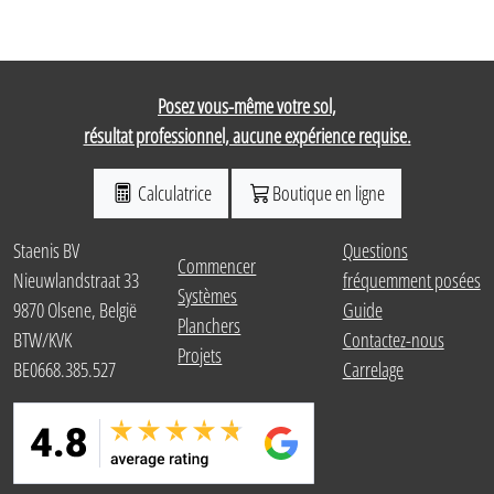
Posez vous-même votre sol,
résultat professionnel, aucune expérience requise.
Calculatrice
Boutique en ligne
Staenis BV
Questions
Commencer
Nieuwlandstraat 33
fréquemment posées
Systèmes
9870 Olsene, België
Guide
Planchers
BTW/KVK
Contactez-nous
Projets
BE0668.385.527
Carrelage