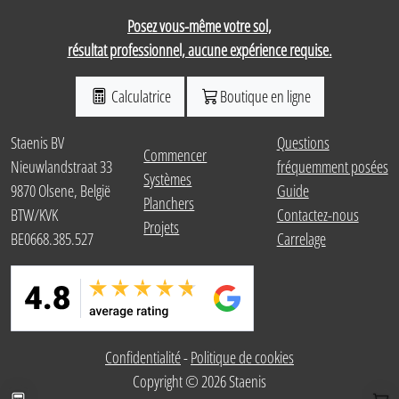
Posez vous-même votre sol,
résultat professionnel, aucune expérience requise.
Calculatrice
Boutique en ligne
Staenis BV
Questions
Commencer
Nieuwlandstraat 33
fréquemment posées
Systèmes
9870 Olsene, België
Guide
Planchers
BTW/KVK
Contactez-nous
Projets
BE0668.385.527
Carrelage
Confidentialité
-
Politique de cookies
Calculer le pack
Bout
Copyright © 2026 Staenis