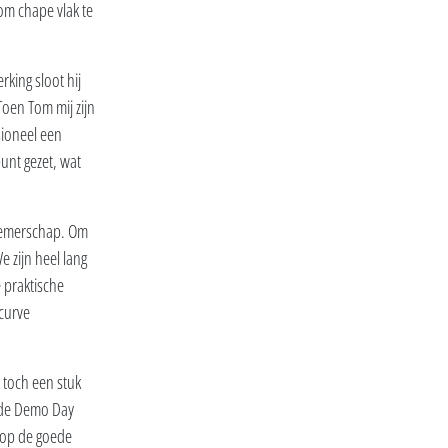
 om chape vlak te
king sloot hij
Toen Tom mij zijn
sioneel een
unt gezet, wat
rnemerschap. Om
 zijn heel lang
 praktische
curve
 toch een stuk
p de Demo Day
e op de goede