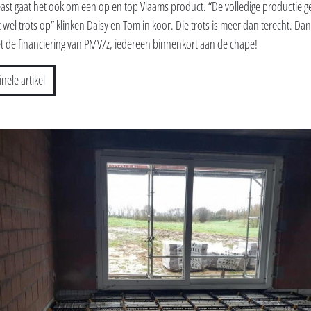
least gaat het ook om een op en top Vlaams product. “De volledige productie g
 wel trots op” klinken Daisy en Tom in koor. Die trots is meer dan terecht. Dan
t de financiering van PMV/z, iedereen binnenkort aan de chape!
inele artikel