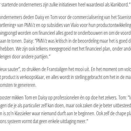
startende ondernemers zijn zulke initiatieven heel waardevol als klankbord.”
ondernemers deden Daisy en Tom voor de commercialisering van het Staenis
artlening+ van PMV/z en op subsidies van Vlaio voor hun productontwikkeling
pingpongd worden om financieel alles goed te onderbouwen en om de voord
an te tonen. Daisy: ”PMV/z was kritisch in de beoordeling maar het is goed d
hebben. We zijn ook telkens meegegroeid met het financieel plan, onder an
llengen door andere partijen.”
eux sauter”, zo drukken de Franstaligen het mooi uit. En het moment om volo
product is verkoopsklaar, en alles wordt in stelling gebracht om het in de mar
komsten te genereren.
ooster mikken Tom en Daisy op professionelen én op doe het zelvers. Tom: ”I
gen die je als particulier zelf kan doen, maar ook zaken die je beter uitbesteed
is zo’n klassieker waar niemand durft aan te beginnen. Ook zelf de chape pla
j ons systeem vormt dat geen enkele uitdaging meer.”