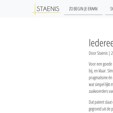
ZO BEGIN JE ERAAN
S
Iedere
Door Staenis | 
Voor een goede 
bij, en klaar. S
pragmatisme én d
wat simpel lijkt
zaakvoerders va
Dat patent slaat
gegroeid uit de 