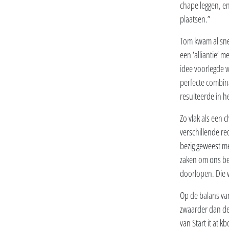
chape leggen, en
plaatsen.”
Tom kwam al snel
een ‘alliantie’ 
idee voorlegde w
perfecte combin
resulteerde in h
Zo vlak als een 
verschillende re
bezig geweest me
zaken om ons bed
doorlopen. Die 
Op de balans van
zwaarder dan de
van Start it at 