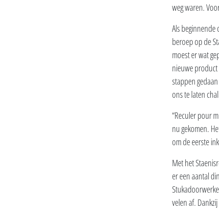
weg waren. Voor 
Als beginnende 
beroep op de St
moest er wat ge
nieuwe product a
stappen gedaan 
ons te laten cha
“Reculer pour mi
nu gekomen. Het 
om de eerste in
Met het Staenisr
er een aantal din
Stukadoorwerken 
velen af. Dankzi