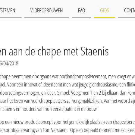
YSTEMEN
VLOEROPBOUWEN
FAQ
GIDS
CONT
en aan de chape met Staenis
26/04/2018
chape neemt men doorgaans wat portlandcomposietcement, men voegt er wa
impel. Voor een innovatief idee neemt men wat jeugdig enthousiasme, een flink
oorzettingsvermogen, en klaar. Simpel. Voegt men 1 en 2 bij elkaar, dan komt
 maar het leven van veel chapeplaatsers zal vergemakkelijken. Aan het woord zi
n Staenis en houders van hun eerste patent in de bouw"
 op een nieuw productconcept voor het gemakkelijk plaatsen van chapevloeren
persoonlijke ervaring van Tom Verstaen: “Op een bepaald moment moest ik een