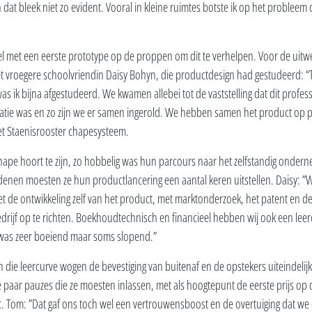
 dat bleek niet zo evident. Vooral in kleine ruimtes botste ik op het probleem
 met een eerste prototype op de proppen om dit te verhelpen. Voor de uitwer
met vroegere schoolvriendin Daisy Bohyn, die productdesign had gestudeerd: “
as ik bijna afgestudeerd. We kwamen allebei tot de vaststelling dat dit profes
atie was en zo zijn we er samen ingerold. We hebben samen het product op p
et Staenisrooster chapesysteem.
chape hoort te zijn, zo hobbelig was hun parcours naar het zelfstandig onde
denen moesten ze hun productlancering een aantal keren uitstellen. Daisy: ”We
t de ontwikkeling zelf van het product, met marktonderzoek, het patent en de
rijf op te richten. Boekhoudtechnisch en financieel hebben wij ook een leer
was zeer boeiend maar soms slopend.”
 die leercurve wogen de bevestiging van buitenaf en de opstekers uiteindelijk
 paar pauzes die ze moesten inlassen, met als hoogtepunt de eerste prijs o
kbc. Tom: ”Dat gaf ons toch wel een vertrouwensboost en de overtuiging dat w