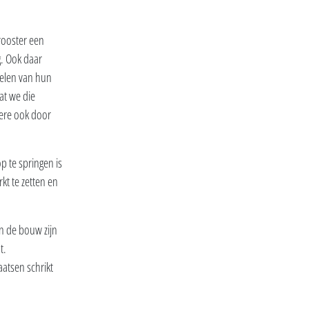
rooster een
. Ook daar
elen van hun
at we die
dere ook door
p te springen is
kt te zetten en
n de bouw zijn
t.
atsen schrikt