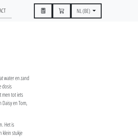
ACT
NL (BE)
t water en zand
e dosis
 men tot iets
jn Daisy en Tom,
. Het is
 klein stukje