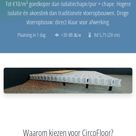
Tot €10/m² goedkoper dan isolatiechape/pur + chape. Hogere
isolatie én akoestiek dan traditionele vloeropbouwen. Droge
vloeropbouw: direct klaar voor afwerking.
Plaatsing in 1 dag
+30 dB ΔLw
Rd 5,75 (20 cm)
Waarom kiezen voor CircoFloor?