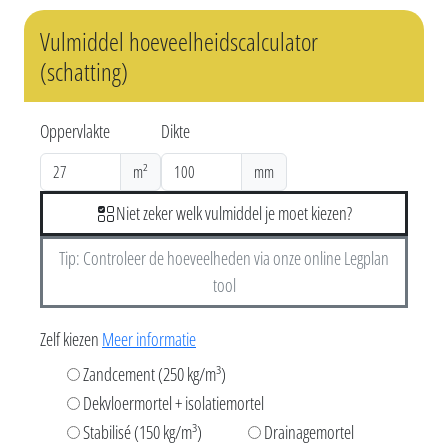
Vulmiddel hoeveelheidscalculator
(schatting)
Oppervlakte
Dikte
m²
mm
Niet zeker welk vulmiddel je moet kiezen?
Tip: Controleer de hoeveelheden via onze online Legplan
tool
Zelf kiezen
Meer informatie
Zandcement (250 kg/m³)
Dekvloermortel + isolatiemortel
Stabilisé (150 kg/m³)
Drainagemortel