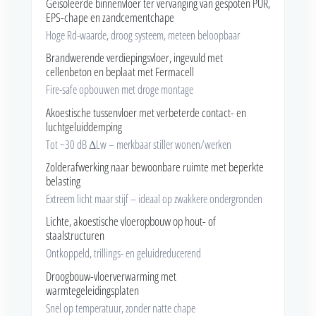
Geïsoleerde binnenvloer ter vervanging van gespoten PUR,
EPS-chape en zandcementchape
Hoge Rd-waarde, droog systeem, meteen beloopbaar
Brandwerende verdiepingsvloer, ingevuld met
cellenbeton en beplaat met Fermacell
Fire-safe opbouwen met droge montage
Akoestische tussenvloer met verbeterde contact- en
luchtgeluiddemping
Tot ~30 dB ΔLw – merkbaar stiller wonen/werken
Zolderafwerking naar bewoonbare ruimte met beperkte
belasting
Extreem licht maar stijf – ideaal op zwakkere ondergronden
Lichte, akoestische vloeropbouw op hout- of
staalstructuren
Ontkoppeld, trillings- en geluidreducerend
Droogbouw-vloerverwarming met
warmtegeleidingsplaten
Snel op temperatuur, zonder natte chape