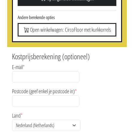
Andere berekende opties
Open winkelwagen: CircoFloor met kurkkorrels
Kostprijsberekening (optioneel)
E-mail
*
Postcode (geef enkel je postcode in)
*
Land
*