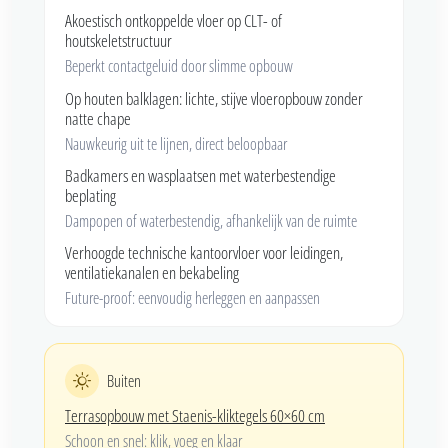
Akoestisch ontkoppelde vloer op CLT- of
houtskeletstructuur
Beperkt contactgeluid door slimme opbouw
Op houten balklagen: lichte, stijve vloeropbouw zonder
natte chape
Nauwkeurig uit te lijnen, direct beloopbaar
Badkamers en wasplaatsen met waterbestendige
beplating
Dampopen of waterbestendig, afhankelijk van de ruimte
Verhoogde technische kantoorvloer voor leidingen,
ventilatiekanalen en bekabeling
Future-proof: eenvoudig herleggen en aanpassen
Buiten
Terrasopbouw met Staenis-kliktegels 60×60 cm
Schoon en snel: klik, voeg en klaar