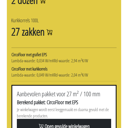
2 dozen
Kurkkorrels 100L
27 zakken
CircoFloor met grafiet EPS
Lambda-waarde: 0,034 W/mK
Rd-waarde: 2,94 m²K/W
CircoFloor met kurkkorrels
Lambda-waarde: 0,049 W/mK
Rd-waarde: 2,04 m²K/W
Aanbevolen pakket voor 27 m² / 100 mm
Berekend pakket: CircoFloor met EPS
Je winkelwagen wordt eerst leeggemaakt en daarna gevuld met de
berekende producten.
Open gevulde winkelwagen