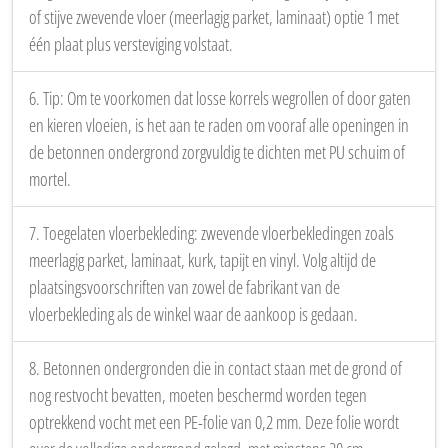
van 50 × 50 cm, onder elke naad een houten verstevigingslat (± 9
cm breed × + 2 cm dik × ± 40 cm lang); lijm de naden desgewenst
met D4-houtlijm voor extra stijfheid. Optie 2 – dubbele beplating:
leg eerst een plaat van 12 mm. Sta op de plaat tijdens het
schroeven en plaats 2 schroeven per 60 cm lengte, per rij van 50
cm), plaats daarop verspringend een tweede plaat (min. 18 mm)
en schroef de bovenste in de onderste; voor maximale stevigheid
kun je ook twee platen van 18 mm gebruiken.
5. Kies tussen optie 1 of 2 en de plaatdikte op basis van de
vloerafwerking. Dunne, soepele afwerkingen (kurk, tapijt en vinyl)
vragen een dubbele OSB- of Durelisbeplating, terwijl bij een dikke
of stijve zwevende vloer (meerlagig parket, laminaat) optie 1 met
één plaat plus versteviging volstaat.
6. Tip: Om te voorkomen dat losse korrels wegrollen of door gaten