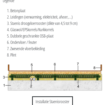
Niet dragende droge vulmiddelen tekst handleiding
Droge vloerverwarmingssystemen
Veel gestelde vragen
Blogs over droogvloeren
Zijaanzicht vloeropbouw
Bekijk deze vloeropbouw in werkelijkheid via Sack Zelfbouw
Legende
Betonplaat
Leidingen (verwarming, elektriciteit, afvoer,...)
Staenis droogvloerrooster (dikte van 4,5 tot 9 cm)