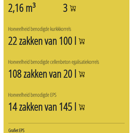
Zandcement (250 kg/m³)
Dekvloermortel + isolatiemortel
Stabilisé (150 kg/m³)
Drainagemortel
Niet-betegelbare isolatiemortel 50 L
Betegelbare isolatiemortel 50 L
Droge vulmiddelen (EPS parels, Kurkkorrels,
Cellenbetonkorrels)
Egaline
Enkel rooster (zonder extra poten)
CircoFloor + EPS of kurkkorrels
Volume
+Droogvloerrooster 10m²
2,16 m³
3
Hoeveelheid benodigde kurkkkorrels