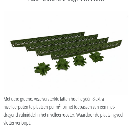
Gerecycleerde grafiet EPS isolatieparels zijn lichte, geëxpandeerde
polystyreenbolletjes met een uitstekende thermische isolatiewaarde en
vochtbestendigheid. Perfect als droog vulmiddel voor vloeren,
kruipruimtes of andere isolatieprojecten.
De EPS parels in zakken zijn eenvoudig te transporteren en te verwerken,
en vormen een isolerende laag zonder extra vochtproblemen.
EPS parels in zakken aankopen
Vezelversterkt droogvloerrooster