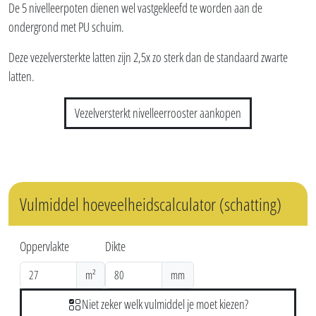
Met deze groene, vezelversterkte latten hoef je géén 8 extra
nivelleerpoten te plaatsen per m², bij het toepassen van een niet-
dragend vulmiddel in het nivelleerrooster. Waardoor de plaatsing veel
vlotter verloopt.
De 5 nivelleerpoten dienen wel vastgekleefd te worden aan de
ondergrond met PU schuim.
Deze vezelversterkte latten zijn 2,5x zo sterk dan de standaard zwarte
latten.