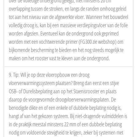
en kieren vloeien, is het aan te raden om vooraf alle openingen in
de betonnen ondergrond zorgvuldig te dichten met PU schuim of
mortel.
7. Toegelaten vloerbekleding: zwevende vloerbekledingen zoals
meerlagig parket, laminaat, kurk, tapijt en vinyl. Volg altijd de
plaatsingsvoorschriften van zowel de fabrikant van de
vloerbekleding als de winkel waar de aankoop is gedaan.
8. Betonnen ondergronden die in contact staan met de grond of
nog restvocht bevatten, moeten beschermd worden tegen
optrekkend vocht met een PE-folie van 0,2 mm. Deze folie wordt
over de volledige ondergrond gelegd, met minstens 20 cm
overlapping tussen de stroken, en langs de randen omhoog geleid
tot aan het niveau van de afgewerkte vloer. Wanneer het bouwdeel
volledig droog is, kan bij een massieve verdiepingsvloer van de folie
worden afgezien. Eventueel kan de ondergrond ook geprimed