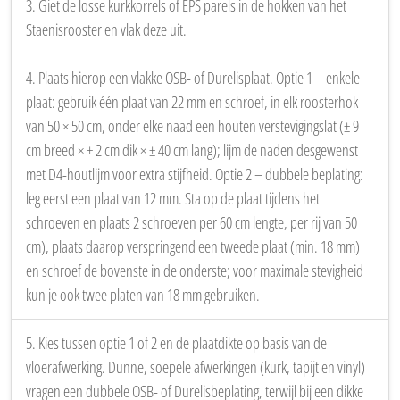
1. Plaats het vezelversterkte groene droogvloerrooster en stel het
met een schroevendraaier af op de juiste hoogte.
2. Lijm alle pootjes met PU-schuim aan de ondergrond, zodat de
afgestelde hoogte behouden blijft tijdens plaatsing. Bij het vroegere
zwart-gele Staenisrooster moesten per vierkante meter 8 extra
poten worden geplaatst en met kalk- of cementmortel worden
verstevigd; dankzij de vezelversterkte groene uitvoering is dat niet
langer nodig.
3. Giet de losse kurkkorrels of EPS parels in de hokken van het
Staenisrooster en vlak deze uit.
4. Plaats hierop een vlakke OSB- of Durelisplaat. Optie 1 – enkele
plaat: gebruik één plaat van 22 mm en schroef, in elk roosterhok