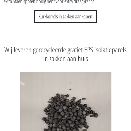
Vochtbestendige geëxpandeerde kurkisolatiekorrels voor thermische en
akoestische isolatie van vloeren en roosteringen.
De kurk isolatie korrels in zakken zijn gemakkelijk transporteerbaar en
maakt het mogelijk om zelf je vloer droog uit te vlakken.
Kurk isolatie korrels zijn niet dragend, waardoor je per vierkante meter 8
extra Staenispoten nodig hebt voor extra draagkracht.
Kurkkorrels in zakken aankopen