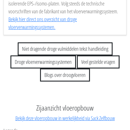
worden met een vochtwerende primer (FG300 zie webshop) om
bijkomende bescherming te bieden en het nog steeds mogelijk te
maken om het rooster vast te kleven aan de ondergrond.
9. Tip: Wil je op deze vloeropbouw een droog
vloerverwarmingssysteem plaatsen? Breng dan eerst een stijve
OSB- of Durelisbeplating aan op het Staenisrooster en plaats
daarop de voorgevormde droogvloerverwarmingsplaten. De
benodigde dikte en of een enkele of dubbele beplating nodig is,
hangt af van het gekozen systeem. Bij niet-dragende vulmiddelen is
in de praktijk meestal minstens 22 mm of een dubbele beplating
nodig om voldoende stevigheid te krijgen, zeker bij systemen met
isolerende EPS-/isomo-platen. Volg steeds de technische
voorschriften van de fabrikant van het vloerverwarmingssysteem.
Bekijk hier direct ons overzicht van droge
vloerverwarmingssystemen.