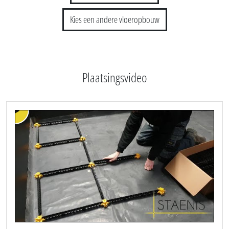
Glaswol/EPSkorrels/Kurkkorrels
Dubbele geschrankte OSB-plaat
Ondervloer / feuter
Zwevende vloerbekleding
Plint
Installatie Staenisrooster
Kies een andere vloeropbouw