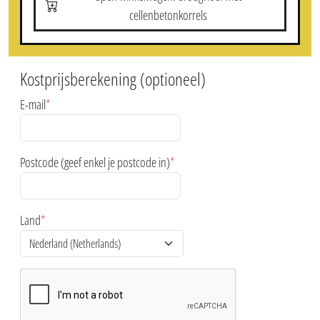
Aanbevolen pakket voor 27 m² / 80 mm
Berekend pakket: droogvloer met EPS
Je winkelwagen wordt eerst leeggemaakt en daarna gevuld met de
berekende producten.
Open gevulde winkelwagen
Andere berekende opties
Open winkelwagen: droogvloer met kurkkorrels
Open winkelwagen: droogvloer met
cellenbetonkorrels
Kostprijsberekening (optioneel)