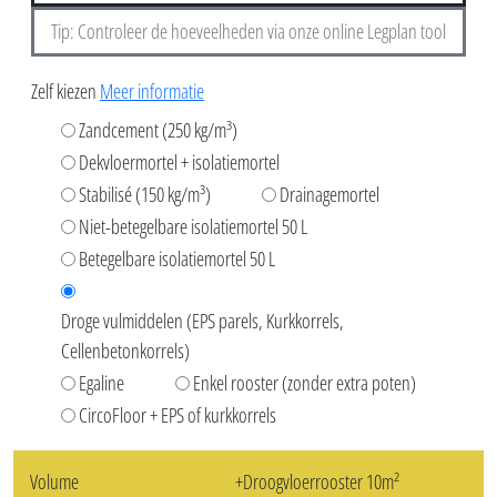
Vezelversterkt nivelleerrooster aankopen
Vulmiddel hoeveelheidscalculator (schatting)
Oppervlakte
Dikte
m²
mm
Niet zeker welk vulmiddel je moet kiezen?
Tip: Controleer de hoeveelheden via onze online Legplan tool
Zelf kiezen
Meer informatie