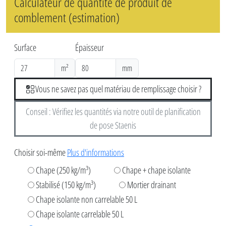
Calculateur de quantité de produit de
comblement (estimation)
Surface
Épaisseur
m²
mm
Vous ne savez pas quel matériau de remplissage choisir ?
Conseil : Vérifiez les quantités via notre outil de planification
de pose Staenis
Choisir soi-même
Plus d'informations
Chape (250 kg/m³)
Chape + chape isolante
Stabilisé (150 kg/m³)
Mortier drainant
Chape isolante non carrelable 50 L
Chape isolante carrelable 50 L