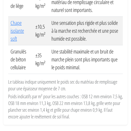
matériau de remplissage circulaire et
de liège
kg/m²
naturel sont importants.
Chape
Une sensation plus rigide et plus solide
±10,5
isolante
à la marche est recherchée et une pose
kg/m²
soft
humide est possible.
Granulés
Une stabilité maximale et un bruit de
±35
de béton
marche plein sont plus importants que
kg/m²
cellulaire
le poids minimal.
Le tableau indique uniquement le poids sec du matériau de remplissage
pour une épaisseur moyenne de 7 cm.
Poids indicatifs par m² pour les autres couches : OSB 12 mm environ 7,5 kg,
OSB 18 mm environ 11,3 kg, OSB 22 mm environ 13,8 kg, grille verte pour
plancher sec environ 1,4 kg et grille pour chape environ 0,9 kg. Il faut
encore ajouter le revêtement de sol final.