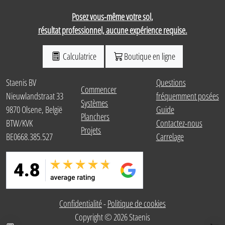
Posez vous-même votre sol,
résultat professionnel, aucune expérience requise.
Calculatrice
Boutique en ligne
Staenis BV
Questions
Commencer
Nieuwlandstraat 33
fréquemment posées
Systèmes
9870 Olsene, België
Guide
Planchers
BTW/KVK
Contactez-nous
Projets
BE0668.385.527
Carrelage
Confidentialité
-
Politique de cookies
Calculer le pack
Bout
Copyright © 2026 Staenis