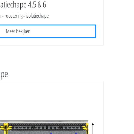
latiechape 4,5 & 6
 - roostering - isolatiechape
Meer bekijken
ape