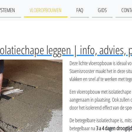
YSTEMEN
VLOEROPBOUWEN
FAQ
GIDS
CONT
solatiechape leggen | info, advies, 
Deze lichte vloeropbouw is ideaal v
Staenisrooster maakt het in deze situ
vlakken en snel af te werken met tege
Een vloeropbouw met isolatiechape 
aangenaam in plaatsing. Ook zullen d
door het isolerend effect van de spe
De betegelbare isolatiechape is, mits 
betegelbaar na
3 a 4 dagen droogtijd