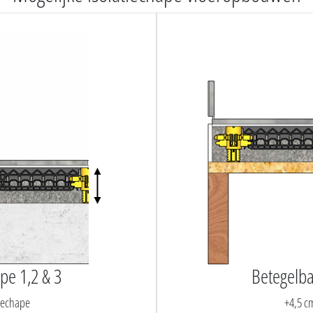
pe 1,2 & 3
Betegelba
tiechape
+4,5 cm