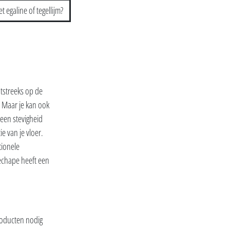
 egaline of tegellijm?
tstreeks op de
. Maar je kan ook
 een stevigheid
e van je vloer.
tionele
echape heeft een
producten nodig