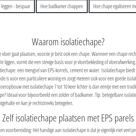
e leggen - bespaar
Hoe badkamer chappen
Hoe chape egaliseren met
Waarom isolatiechape?
e vloer gaat plaatsen, voorzie je best ook een chape. Wanneer een chape rech
te liggen, vormt die een stevige basis voor je vloerbekleding of vloerafwerking
atiechape: een mengsel van EPS-korrels, cement en water. Isolatiechape biedt
de is voor een particuliere woning en zorgt meteen ook voor een goede isolati
vloeropbouw met isolatiechape 7 tot 10 keer lichter is dan eentje met een tradi
? Ideaal voor bijvoorbeeld een zolder of badkamer. Tip: betegelbare isolati
gehalte en kan je rechtstreeks betegelen.
Zelf isolatiechape plaatsen met EPS parels
 voorbereiding: Het handige aan isolatiechape is dat je eigenlijk niet veel 