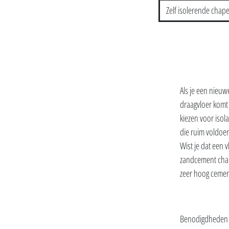
Zelf isolerende chap
Als je een nieuw
draagvloer komt 
kiezen voor isol
die ruim voldoen
Wist je dat een 
zandcement chape
zeer hoog cement
Benodigdheden en