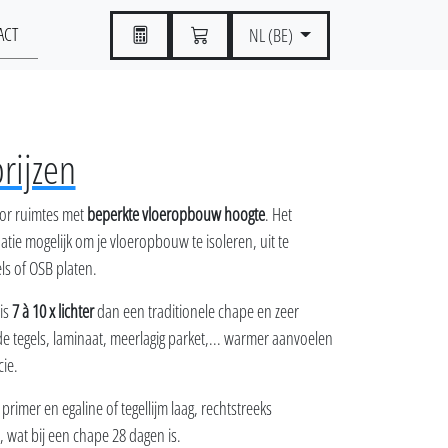
ACT
NL (BE)
prijzen
oor ruimtes met
beperkte vloeropbouw hoogte
. Het
atie mogelijk om je vloeropbouw te isoleren, uit te
ls of OSB platen.
is
7 à 10 x lichter
dan een traditionele chape en zeer
e tegels, laminaat, meerlagig parket,... warmer aanvoelen
cie.
primer en egaline of tegellijm laag, rechtstreeks
, wat bij een chape 28 dagen is.