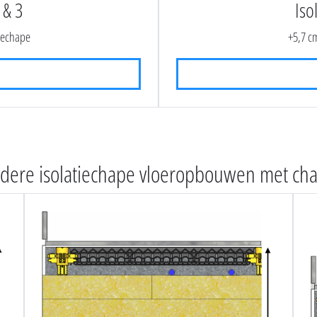
 & 3
Iso
tiechape
+5,7 cm
dere isolatiechape vloeropbouwen met ch