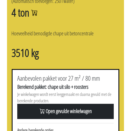
(Automatisch toevoegen: 250 l water)
4 ton
Hoeveelheid benodigde chape uit betoncentrale
3510 kg
Aanbevolen pakket voor 27 m² / 80 mm
Berekend pakket: chape uit silo + roosters
Je winkelwagen wordt eerst leeggemaakt en daarna gevuld met de
berekende producten.
Open gevulde winkelwagen
Andere berekende opties