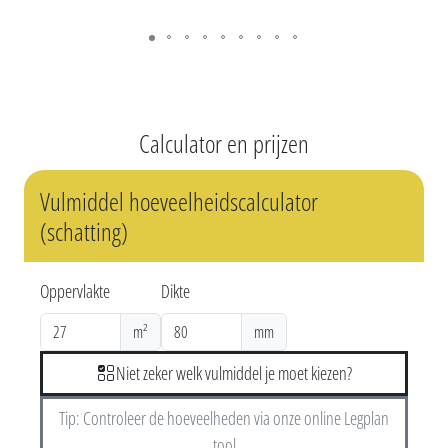
Calculator en prijzen
Vulmiddel hoeveelheidscalculator
(schatting)
Oppervlakte
Dikte
m²
mm
Niet zeker welk vulmiddel je moet kiezen?
Tip: Controleer de hoeveelheden via onze online Legplan
tool