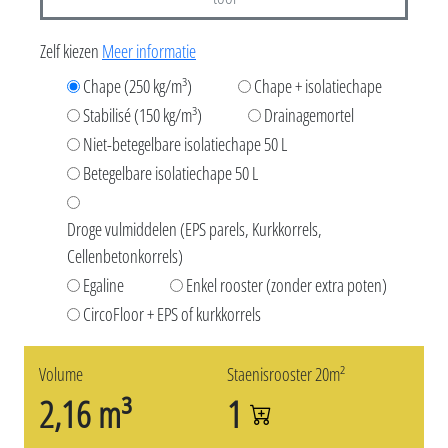
Zelf kiezen
Meer informatie
Chape (250 kg/m³)
Chape + isolatiechape
Stabilisé (150 kg/m³)
Drainagemortel
Niet-betegelbare isolatiechape 50 L
Betegelbare isolatiechape 50 L
Droge vulmiddelen (EPS parels, Kurkkorrels,
Cellenbetonkorrels)
Egaline
Enkel rooster (zonder extra poten)
CircoFloor + EPS of kurkkorrels
Volume
Staenisrooster 20m²
2,16 m³
1