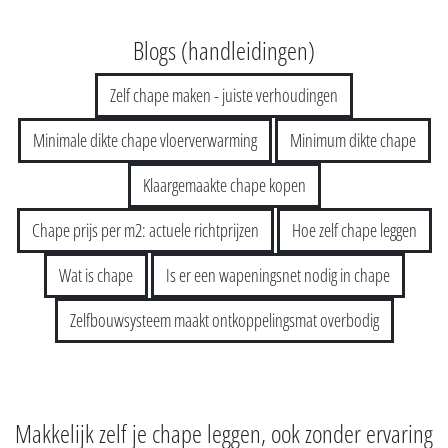
Blogs (handleidingen)
Zelf chape maken - juiste verhoudingen
Minimale dikte chape vloerverwarming
Minimum dikte chape
Klaargemaakte chape kopen
Chape prijs per m2: actuele richtprijzen
Hoe zelf chape leggen
Wat is chape
Is er een wapeningsnet nodig in chape
Zelfbouwsysteem maakt ontkoppelingsmat overbodig
Makkelijk zelf je chape leggen, ook zonder ervaring