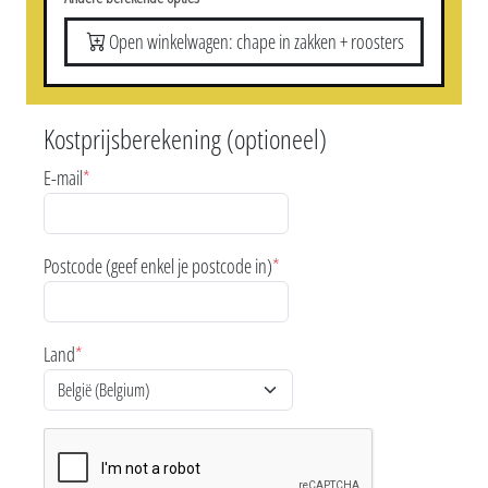
Open winkelwagen: chape in zakken + roosters
Kostprijsberekening (optioneel)
E-mail
*
Postcode (geef enkel je postcode in)
*
Land
*