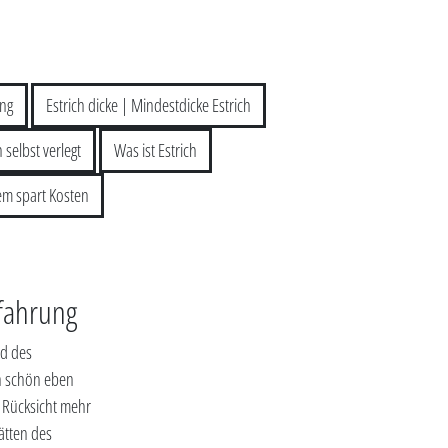
ung
Estrich dicke | Mindestdicke Estrich
 selbst verlegt
Was ist Estrich
em spart Kosten
rfahrung
nd des
ch schön eben
ne Rücksicht mehr
ätten des