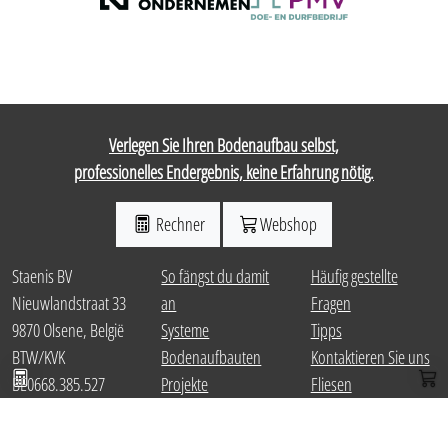
Verlegen Sie Ihren Bodenaufbau selbst,
professionelles Endergebnis, keine Erfahrung nötig.
Rechner
Webshop
Staenis BV
So fängst du damit
Häufig gestellte
Nieuwlandstraat 33
an
Fragen
9870 Olsene, België
Systeme
Tipps
Paket berechnen
Web
BTW/KVK
Bodenaufbauten
Kontaktieren Sie uns
BE0668.385.527
Projekte
Fliesen