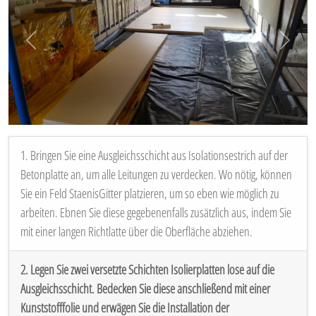
Vorige
Volgen
1. Bringen Sie eine Ausgleichsschicht aus Isolationsestrich auf der
Betonplatte an, um alle Leitungen zu verdecken. Wo nötig, können
Sie ein Feld StaenisGitter platzieren, um so eben wie möglich zu
arbeiten. Ebnen Sie diese gegebenenfalls zusätzlich aus, indem Sie
mit einer langen Richtlatte über die Oberfläche abziehen.
2. Legen Sie zwei versetzte Schichten Isolierplatten lose auf die
Ausgleichsschicht. Bedecken Sie diese anschließend mit einer
Kunststofffolie und erwägen Sie die Installation der