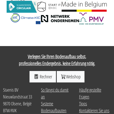
Verlegen Sie Ihren Bodenaufbau selbst,
professionelles Endergebnis, keine Erfahrung nötig.
Rechner
Webshop
Staenis BV
So fängst du damit
Häufig gestellte
Nieuwlandstraat 33
an
Fragen
9870 Olsene, België
Systeme
Tipps
BTW/KVK
Bodenaufbauten
Kontaktieren Sie uns