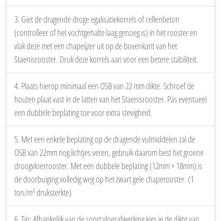
3. Giet de dragende droge egalisatiekorrels of cellenbeton
(controlleer of het vochtgehalte laag genoeg is) in het rooster en
vlak deze met een chapeijzer uit op de bovenkant van het
Staenisrooster. Druk deze korrels aan voor een betere stabiliteit.
4. Plaats hierop minimaal een OSB van 22 mm dikte. Schroef de
houten plaat vast in de latten van het Staenisrooster. Pas eventueel
een dubbele beplating toe voor extra stevigheid.
5. Met een enkele beplating op de dragende vulmiddelen zal de
OSB van 22mm nog lichtjes veren, gebruik daarom best het groene
droogvloerrooster. Met een dubbele beplating (12mm + 18mm) is
de doorbuiging volledig weg op het zwart gele chaperooster. (1
ton/m² druksterkte)
6. Tip: Afhankelijk van de soort vloerafwerking kies je de dikte van