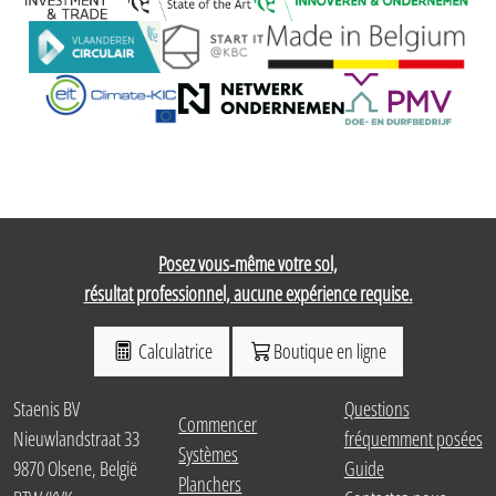
Posez vous-même votre sol,
résultat professionnel, aucune expérience requise.
Calculatrice
Boutique en ligne
Staenis BV
Questions
Commencer
Nieuwlandstraat 33
fréquemment posées
Systèmes
9870 Olsene, België
Guide
Planchers