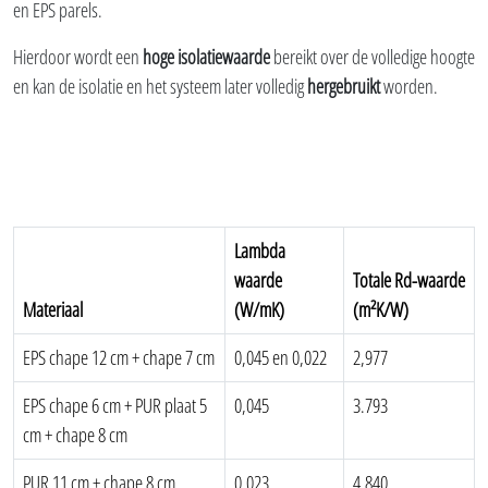
en EPS parels.
Hierdoor wordt een
hoge isolatiewaarde
bereikt over de volledige hoogte
en kan de isolatie en het systeem later volledig
hergebruikt
worden.
Lambda
waarde
Totale Rd-waarde
Materiaal
(W/mK)
(m²K/W)
EPS chape 12 cm + chape 7 cm
0,045 en 0,022
2,977
EPS chape 6 cm + PUR plaat 5
0,045
3.793
cm + chape 8 cm
PUR 11 cm + chape 8 cm
0,023
4,840