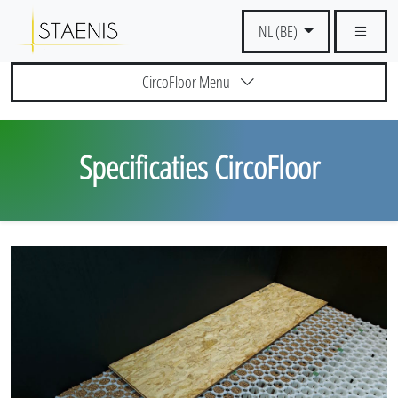
NL (BE)
CircoFloor Menu
Specificaties CircoFloor