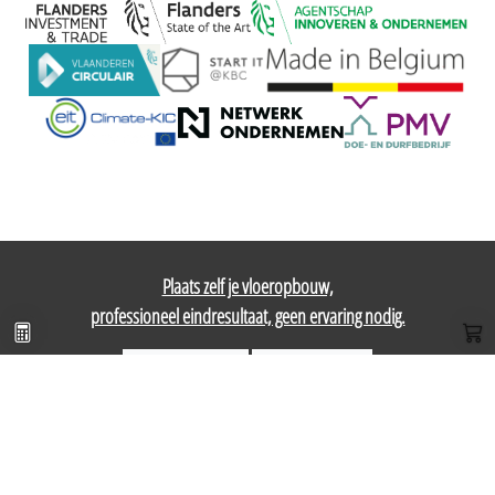
Plaats zelf je vloeropbouw,
Bereken pakket
Web
professioneel eindresultaat, geen ervaring nodig.
Calculator
Webshop
Staenis BV
Zo begin je eraan
Veelgestelde vragen
Nieuwlandstraat 33
Systemen
Gids
9870 Olsene, België