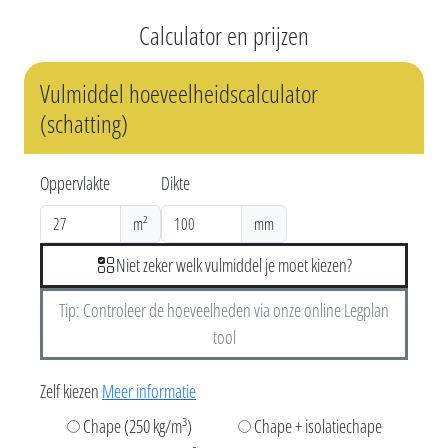
Calculator en prijzen
Vulmiddel hoeveelheidscalculator
(schatting)
Oppervlakte
Dikte
m²
mm
Niet zeker welk vulmiddel je moet kiezen?
Tip: Controleer de hoeveelheden via onze online Legplan
tool
Zelf kiezen
Meer informatie
Chape (250 kg/m³)
Chape + isolatiechape