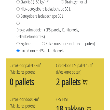
Stabilisé (150 kg/m³)
Drainagemortel
Niet-betegelbare isolatiechape 50 L
Betegelbare isolatiechape 50 L
Droge vulmiddelen (EPS parels, Kurkkorrels,
Cellenbetonkorrels)
Egaline
Enkel rooster (zonder extra poten)
CircoFloor + EPS of kurkkorrels
CircoFloor pallet 48m²
CircoFloor 1/4 pallet 12m²
(Met korte poten)
(Met korte poten)
0 pallets
2 pallets
CircoFloor doos 2m²
EPS 145L
(Met korte poten)
18 zakken