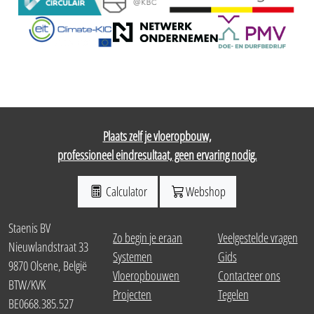
Plaats zelf je vloeropbouw,
professioneel eindresultaat, geen ervaring nodig.
Calculator
Webshop
Staenis BV
Zo begin je eraan
Veelgestelde vragen
Nieuwlandstraat 33
Systemen
Gids
9870 Olsene, België
Vloeropbouwen
Contacteer ons
BTW/KVK
Projecten
Tegelen
BE0668.385.527