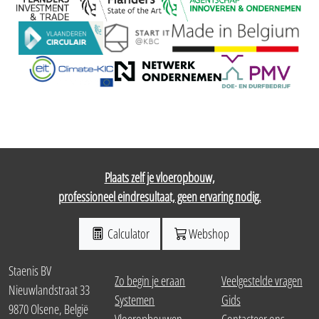
Plaats zelf je vloeropbouw,
professioneel eindresultaat, geen ervaring nodig.
Calculator
Webshop
Staenis BV
Zo begin je eraan
Veelgestelde vragen
Nieuwlandstraat 33
Systemen
Gids
9870 Olsene, België
Vloeropbouwen
Contacteer ons