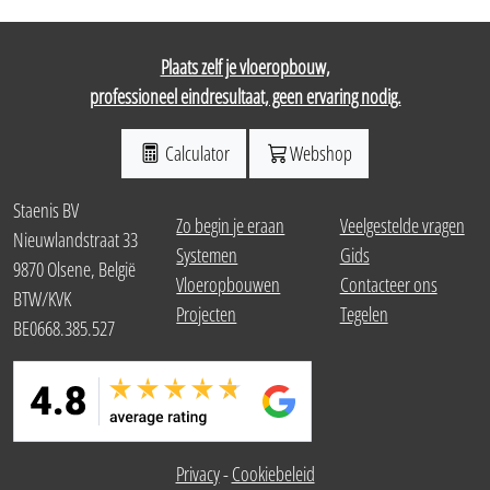
Plaats zelf je vloeropbouw,
professioneel eindresultaat, geen ervaring nodig.
Calculator
Webshop
Staenis BV
Zo begin je eraan
Veelgestelde vragen
Nieuwlandstraat 33
Systemen
Gids
9870 Olsene, België
Vloeropbouwen
Contacteer ons
BTW/KVK
Projecten
Tegelen
BE0668.385.527
Privacy
-
Cookiebeleid