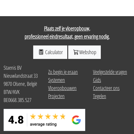
Plaats zelf je vloeropbouw,
professioneel eindresultaat, geen ervaring nodig.
Calculator
Webshop
Staenis BV
Zo begin je eraan
Veelgestelde vragen
Nieuwlandstraat 33
Systemen
Gids
9870 Olsene, België
Vloeropbouwen
Contacteer ons
BTW/KVK
Projecten
Tegelen
BE0668.385.527