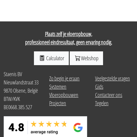
Plaats zelf je vloeropbouw,
professioneel eindresultaat, geen ervaring nodig.
Calculator
Webshop
Staenis BV
Zo begin je eraan
Veelgestelde vragen
Nieuwlandstraat 33
Systemen
Gids
9870 Olsene, België
Vloeropbouwen
Contacteer ons
BTW/KVK
Projecten
Tegelen
BE0668.385.527