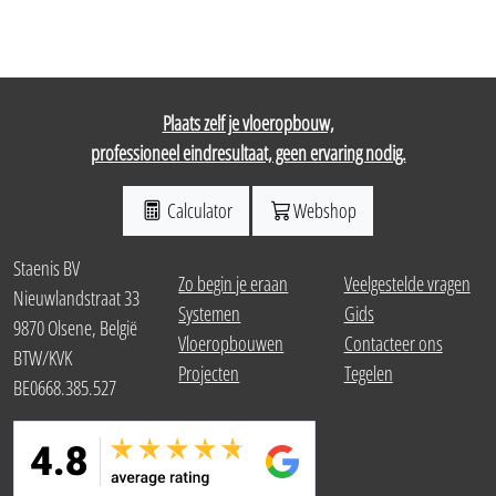
Plaats zelf je vloeropbouw,
professioneel eindresultaat, geen ervaring nodig.
Calculator
Webshop
Staenis BV
Zo begin je eraan
Veelgestelde vragen
Nieuwlandstraat 33
Systemen
Gids
9870 Olsene, België
Vloeropbouwen
Contacteer ons
BTW/KVK
Projecten
Tegelen
BE0668.385.527