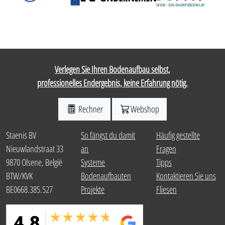
Verlegen Sie Ihren Bodenaufbau selbst,
professionelles Endergebnis, keine Erfahrung nötig.
Rechner
Webshop
Staenis BV
So fängst du damit
Häufig gestellte
Nieuwlandstraat 33
an
Fragen
9870 Olsene, België
Systeme
Tipps
BTW/KVK
Bodenaufbauten
Kontaktieren Sie uns
BE0668.385.527
Projekte
Fliesen