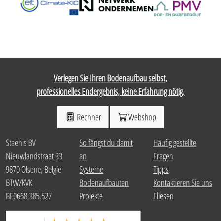
Verlegen Sie Ihren Bodenaufbau selbst,
professionelles Endergebnis, keine Erfahrung nötig.
Rechner
Webshop
Staenis BV
So fängst du damit
Häufig gestellte
Nieuwlandstraat 33
an
Fragen
9870 Olsene, België
Systeme
Tipps
BTW/KVK
Bodenaufbauten
Kontaktieren Sie uns
BE0668.385.527
Projekte
Fliesen