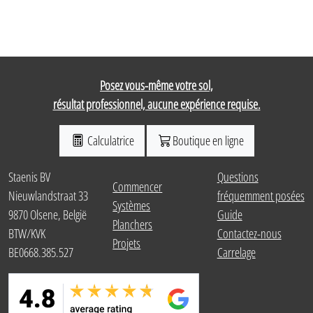
Posez vous-même votre sol,
résultat professionnel, aucune expérience requise.
Calculatrice
Boutique en ligne
Staenis BV
Questions
Commencer
Nieuwlandstraat 33
fréquemment posées
Systèmes
9870 Olsene, België
Guide
Planchers
BTW/KVK
Contactez-nous
Projets
BE0668.385.527
Carrelage