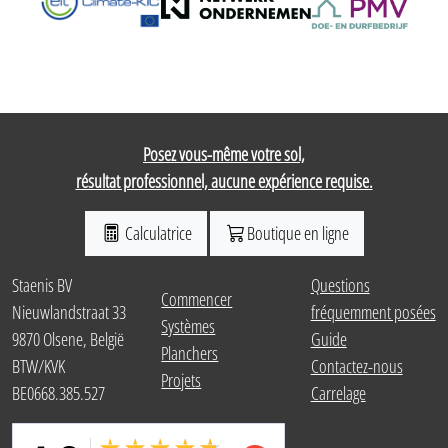
Posez vous-même votre sol,
résultat professionnel, aucune expérience requise.
Calculatrice
Boutique en ligne
Staenis BV
Questions
Commencer
Nieuwlandstraat 33
fréquemment posées
Systèmes
9870 Olsene, België
Guide
Planchers
BTW/KVK
Contactez-nous
Projets
BE0668.385.527
Carrelage