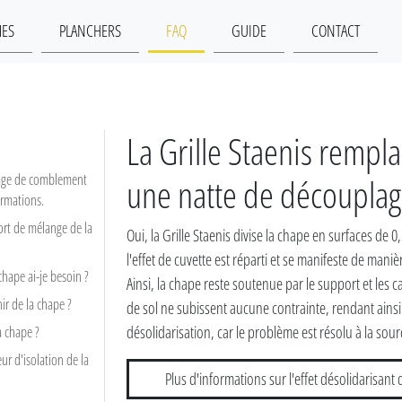
MES
PLANCHERS
FAQ
GUIDE
CONTACT
La Grille Staenis rempla
 page de comblement
une natte de découplag
ormations.
ort de mélange de la
Oui, la Grille Staenis divise la chape en surfaces de 0
l'effet de cuvette est réparti et se manifeste de mani
hape ai-je besoin ?
Ainsi, la chape reste soutenue par le support et les 
ir de la chape ?
de sol ne subissent aucune contrainte, rendant ainsi 
désolidarisation, car le problème est résolu à la sou
 chape ?
eur d'isolation de la
Plus d'informations sur l'effet désolidarisant d