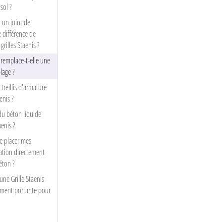
sol ?
un joint de
e différence de
grilles Staenis ?
s remplace-t-elle une
lage ?
 treillis d'armature
enis ?
du béton liquide
aenis ?
e placer mes
ation directement
béton ?
ne Grille Staenis
amment portante pour