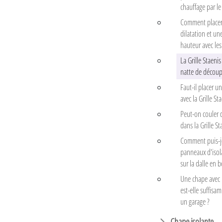
chauffage par le 
Comment placer 
dilatation et un
hauteur avec les 
La Grille Staeni
natte de découp
Faut-il placer un
avec la Grille Sta
Peut-on couler 
dans la Grille St
Comment puis-j
panneaux d'isol
sur la dalle en 
Une chape avec u
est-elle suffis
un garage ?
Chape isolante