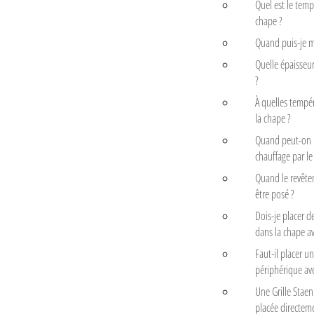
Quel est le temp
chape ?
Quand puis-je m
Quelle épaisseur
?
À quelles tempér
la chape ?
Quand peut-on 
chauffage par le 
Quand le revête
être posé ?
Dois-je placer de
dans la chape ave
Faut-il placer un
périphérique avec
Une Grille Staeni
placée directem