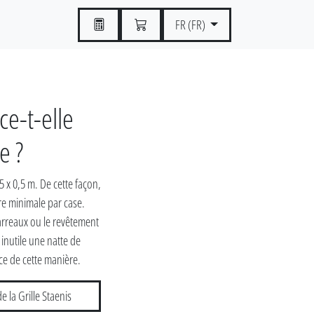
FR (FR)
ce-t-elle
e ?
,5 x 0,5 m. De cette façon,
ère minimale par case.
carreaux ou le revêtement
inutile une natte de
rce de cette manière.
e la Grille Staenis