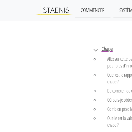
COMMENCER
SYSTÈ
Chape
Allez sur cette
pour plus d'inf
Quel est le rapp
chape ?
De combien de c
Où puis-je obten
Combien pèse la
Quelle est la val
chape ?