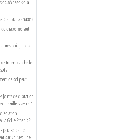
s de séchage de la
archer sur la chape ?
 de chape me faut-il
atures puis-je poser
mettre en marche le
sol ?
ment de sol peut-il
s joints de dilatation
c la Grille Staenis ?
e isolation
 la Grille Staenis ?
s peut-elle être
ent sur un tuyau de