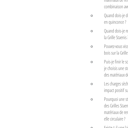
matériaux de re
combinaison avec
Quand dois-je d
en quinconce ?
Quand dois-je re
la Grille Staenis 
Pouvez-vous vis
bois sur la Grill
Puis-je finir le 
je choisis une s
des matériaux d
Les charges sèch
impact positif su
Pourquoi une st
des Grilles Stae
matériaux de rem
elle circulaire ?
Existe-t-il une l