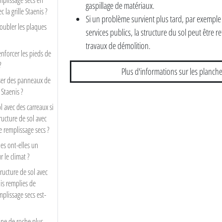
mplissage secs en
gaspillage de matériaux.
 la grille Staenis ?
Si un problème survient plus tard, par exemple a
oubler les plaques
services publics, la structure du sol peut être r
travaux de démolition.
nforcer les pieds de
?
Plus d'informations sur les planche
ser des panneaux de
e Staenis ?
sol avec des carreaux si
tructure de sol avec
e remplissage secs ?
es ont-elles un
r le climat ?
ructure de sol avec
nis remplies de
plissage secs est-
aine de roche plus