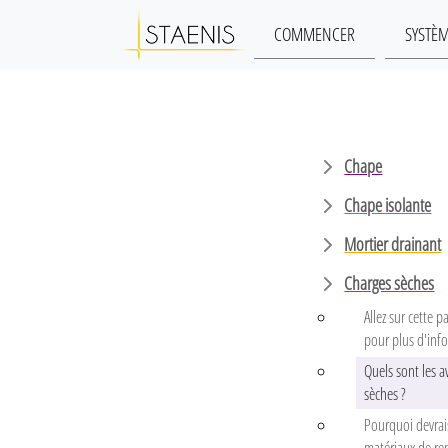
COMMENCER
SYSTÈ
Chape
Chape isolante
Mortier drainant
Charges sèches
Allez sur cette
pour plus d'inf
Quels sont les a
sèches ?
Pourquoi devrais