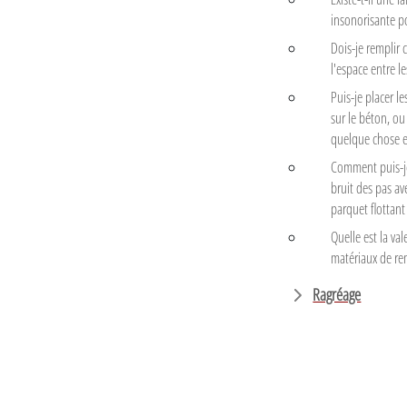
insonorisante pou
Dois-je remplir
l'espace entre le
Puis-je placer l
sur le béton, ou
quelque chose e
Comment puis-je
bruit des pas av
parquet flottant
Quelle est la val
matériaux de re
Ragréage