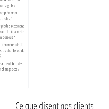
r la grille ?
 complètement
s profils ?
es pieds directement
 vaut-il mieux mettre
n dessous ?
 encore réduire le
ec du stratifié ou du
 ?
eur d'isolation des
mplissage secs ?
Ce que disent nos clients