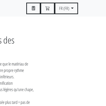
FR (FR)
s des
ce que le matériau de
otre propre rythme
 inférieurs.
nification
lus légères qu'une chape,
isée plus tard = pas de