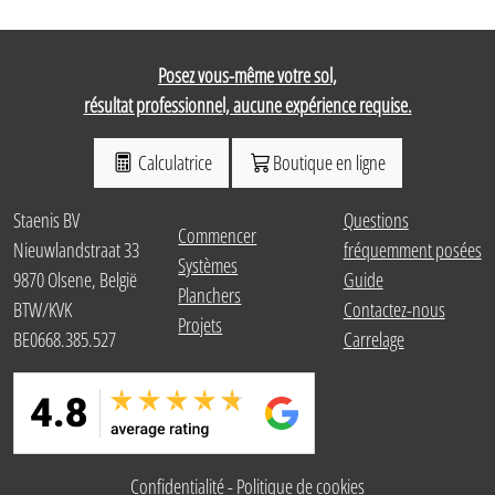
Posez vous-même votre sol,
résultat professionnel, aucune expérience requise.
Calculatrice
Boutique en ligne
Staenis BV
Questions
Commencer
Nieuwlandstraat 33
fréquemment posées
Systèmes
9870 Olsene, België
Guide
Planchers
BTW/KVK
Contactez-nous
Projets
BE0668.385.527
Carrelage
Confidentialité
-
Politique de cookies