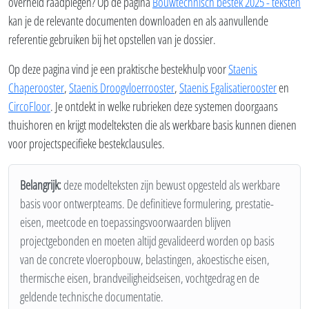
overheid raadplegen? Op de pagina
Bouwtechnisch bestek 2025 - teksten
kan je de relevante documenten downloaden en als aanvullende
referentie gebruiken bij het opstellen van je dossier.
Op deze pagina vind je een praktische bestekhulp voor
Staenis
Chaperooster
,
Staenis Droogvloerrooster
,
Staenis Egalisatierooster
en
CircoFloor
. Je ontdekt in welke rubrieken deze systemen doorgaans
thuishoren en krijgt modelteksten die als werkbare basis kunnen dienen
voor projectspecifieke bestekclausules.
Belangrijk:
deze modelteksten zijn bewust opgesteld als werkbare
basis voor ontwerpteams. De definitieve formulering, prestatie-
eisen, meetcode en toepassingsvoorwaarden blijven
projectgebonden en moeten altijd gevalideerd worden op basis
van de concrete vloeropbouw, belastingen, akoestische eisen,
thermische eisen, brandveiligheidseisen, vochtgedrag en de
geldende technische documentatie.