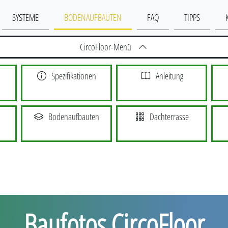
SYSTEME
BODENAUFBAUTEN
FAQ
TIPPS
CircoFloor-Menü
Spezifikationen
Anleitung
Bodenaufbauten
Dachterrasse
Baufotos CircoFloor