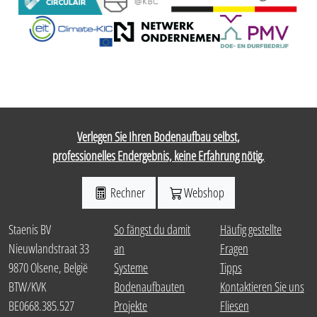
Verlegen Sie Ihren Bodenaufbau selbst,
professionelles Endergebnis, keine Erfahrung nötig.
Rechner
Webshop
Staenis BV
So fängst du damit
Häufig gestellte
Nieuwlandstraat 33
an
Fragen
9870 Olsene, België
Systeme
Tipps
BTW/KVK
Bodenaufbauten
Kontaktieren Sie uns
BE0668.385.527
Projekte
Fliesen