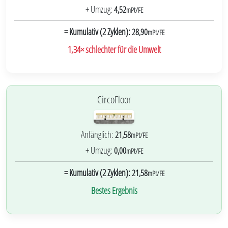
+ Umzug:
4,52
mPt/FE
= Kumulativ (2 Zyklen):
28,90
mPt/FE
1,34× schlechter für die Umwelt
CircoFloor
Anfänglich:
21,58
mPt/FE
+ Umzug:
0,00
mPt/FE
= Kumulativ (2 Zyklen):
21,58
mPt/FE
Bestes Ergebnis