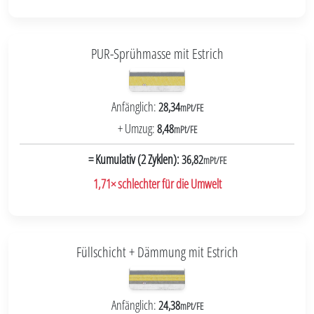
PUR-Sprühmasse mit Estrich
Anfänglich:
28,34
mPt/FE
+ Umzug:
8,48
mPt/FE
= Kumulativ (2 Zyklen):
36,82
mPt/FE
1,71× schlechter für die Umwelt
Füllschicht + Dämmung mit Estrich
Anfänglich:
24,38
mPt/FE