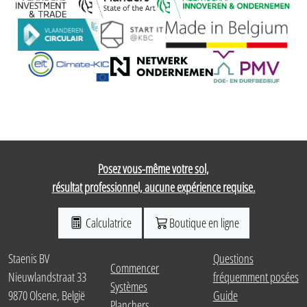
Posez vous-même votre sol,
résultat professionnel, aucune expérience requise.
Calculatrice
Boutique en ligne
Staenis BV
Questions
Commencer
Nieuwlandstraat 33
fréquemment posées
Systèmes
9870 Olsene, België
Guide
Planchers