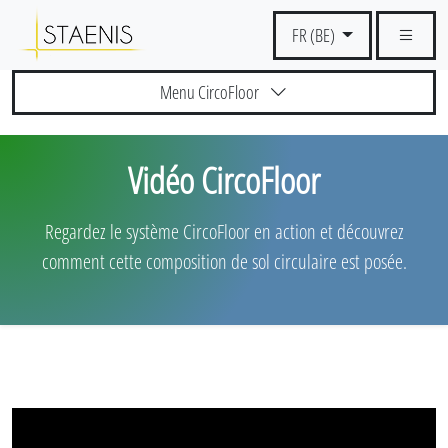
FR (BE)
Menu CircoFloor
Vidéo CircoFloor
Regardez le système CircoFloor en action et découvrez
comment cette composition de sol circulaire est posée.