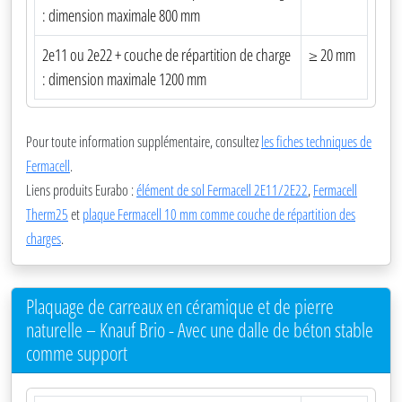
: dimension maximale 800 mm
2e11 ou 2e22 + couche de répartition de charge
≥ 20 mm
: dimension maximale 1200 mm
Pour toute information supplémentaire, consultez
les fiches techniques de
Fermacell
.
Liens produits Eurabo :
élément de sol Fermacell 2E11/2E22
,
Fermacell
Therm25
et
plaque Fermacell 10 mm comme couche de répartition des
charges
.
Plaquage de carreaux en céramique et de pierre
naturelle – Knauf Brio - Avec une dalle de béton stable
comme support