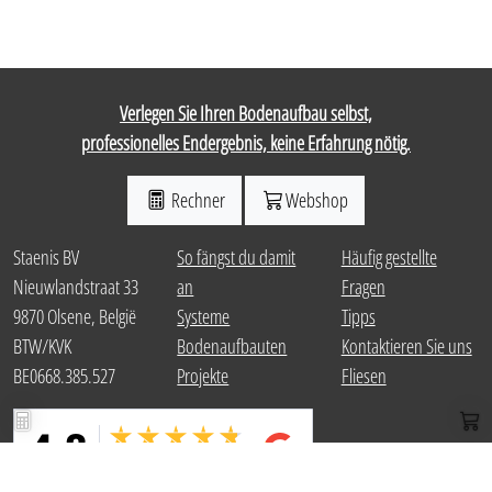
Verlegen Sie Ihren Bodenaufbau selbst,
professionelles Endergebnis, keine Erfahrung nötig.
Rechner
Webshop
Staenis BV
So fängst du damit
Häufig gestellte
Nieuwlandstraat 33
an
Fragen
9870 Olsene, België
Systeme
Tipps
BTW/KVK
Bodenaufbauten
Kontaktieren Sie uns
BE0668.385.527
Projekte
Fliesen
Paket berechnen
Web