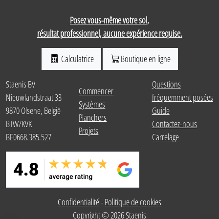
Posez vous-même votre sol,
résultat professionnel, aucune expérience requise.
Calculatrice
Boutique en ligne
Staenis BV
Questions
Commencer
Nieuwlandstraat 33
fréquemment posées
Systèmes
9870 Olsene, België
Guide
Planchers
BTW/KVK
Contactez-nous
Projets
BE0668.385.527
Carrelage
Confidentialité
-
Politique de cookies
Calculer le pack
Bout
Copyright © 2026 Staenis