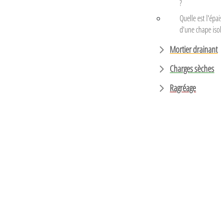
?
Quelle est l'épa
d'une chape iso
Mortier drainant
Charges sèches
Ragréage