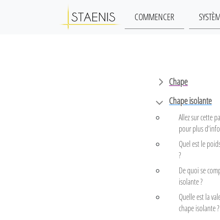
COMMENCER
SYSTÈ
Chape
Chape isolante
Allez sur cette
pour plus d'inf
Quel est le poid
?
De quoi se comp
isolante ?
Quelle est la val
chape isolante ?