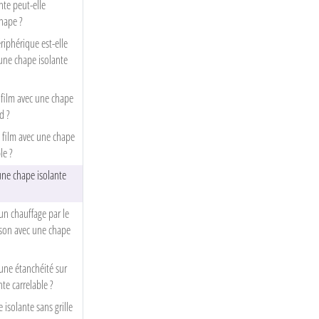
nte peut-elle
hape ?
riphérique est-elle
 une chape isolante
 film avec une chape
d ?
n film avec une chape
le ?
une chape isolante
 un chauffage par le
son avec une chape
r une étanchéité sur
te carrelable ?
 isolante sans grille