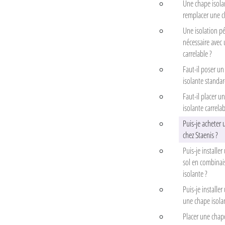
Une chape isola
remplacer une c
Une isolation pé
nécessaire avec
carrelable ?
Faut-il poser un
isolante standar
Faut-il placer u
isolante carrelab
Puis-je acheter 
chez Staenis ?
Puis-je installer
sol en combinai
isolante ?
Puis-je installe
une chape isolan
Placer une chape