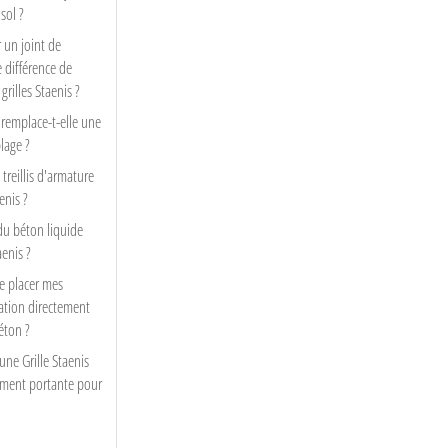
sol ?
un joint de
e différence de
grilles Staenis ?
s remplace-t-elle une
lage ?
 treillis d'armature
enis ?
du béton liquide
aenis ?
e placer mes
ation directement
béton ?
ne Grille Staenis
amment portante pour