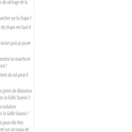
s de séchage de la
archer sur la chape ?
 de chape me faut-il
atures puis-je poser
mettre en marche le
sol ?
ment de sol peut-il
s joints de dilatation
c la Grille Staenis ?
e isolation
 la Grille Staenis ?
s peut-elle être
ent sur un tuyau de