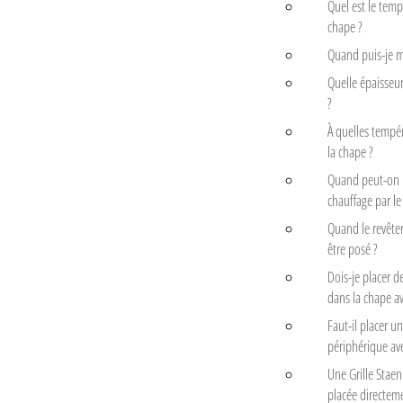
Quel est le temp
chape ?
Quand puis-je m
Quelle épaisseur
?
À quelles tempér
la chape ?
Quand peut-on 
chauffage par le 
Quand le revête
être posé ?
Dois-je placer de
dans la chape ave
Faut-il placer un
périphérique avec
Une Grille Staeni
placée directem