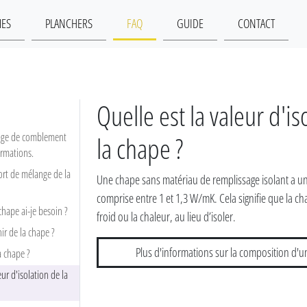
MES
PLANCHERS
FAQ
GUIDE
CONTACT
Quelle est la valeur d'is
 page de comblement
la chape ?
ormations.
ort de mélange de la
Une chape sans matériau de remplissage isolant a une
comprise entre 1 et 1,3 W/mK. Cela signifie que la ch
hape ai-je besoin ?
froid ou la chaleur, au lieu d’isoler.
ir de la chape ?
Plus d'informations sur la composition d'u
 chape ?
eur d'isolation de la