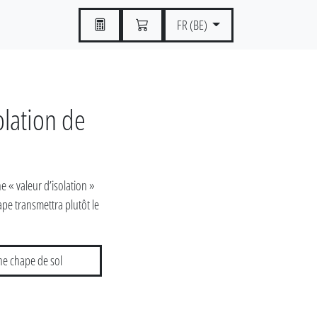
FR (BE)
olation de
 « valeur d’isolation »
ape transmettra plutôt le
ne chape de sol