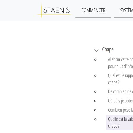
COMMENCER
SYSTÈ
Chape
Allez sur cette
pour plus d'inf
Quel est le rapp
chape ?
De combien de c
Où puis-je obten
Combien pèse la
Quelle est la val
chape ?