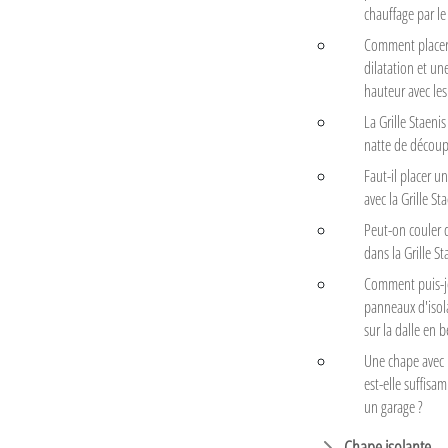
chauffage par le 
Comment placer 
dilatation et un
hauteur avec les 
La Grille Staeni
natte de découp
Faut-il placer un
avec la Grille Sta
Peut-on couler 
dans la Grille St
Comment puis-j
panneaux d'isol
sur la dalle en 
Une chape avec u
est-elle suffis
un garage ?
Chape isolante