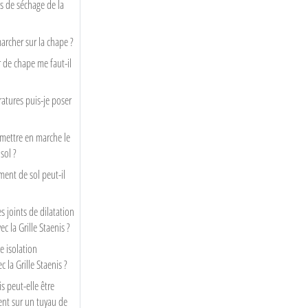
s de séchage de la
archer sur la chape ?
 de chape me faut-il
atures puis-je poser
mettre en marche le
sol ?
ment de sol peut-il
s joints de dilatation
c la Grille Staenis ?
e isolation
 la Grille Staenis ?
s peut-elle être
ent sur un tuyau de