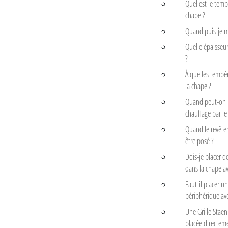
Quel est le temp
chape ?
Quand puis-je m
Quelle épaisseur
?
À quelles tempér
la chape ?
Quand peut-on 
chauffage par le 
Quand le revête
être posé ?
Dois-je placer de
dans la chape ave
Faut-il placer un
périphérique avec
Une Grille Staeni
placée directem