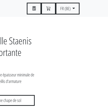
FR (BE)
le Staenis
ortante
une épaisseur minimale de
illis d'armature
ne chape de sol