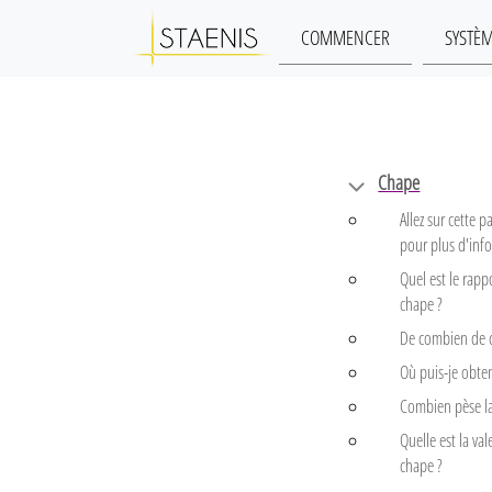
COMMENCER
SYSTÈ
Chape
Allez sur cette
pour plus d'inf
Quel est le rapp
chape ?
De combien de c
Où puis-je obten
Combien pèse la
Quelle est la val
chape ?