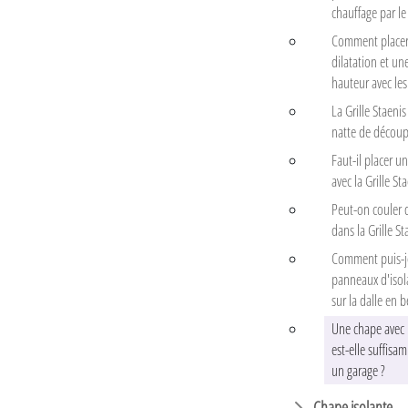
chauffage par le 
Comment placer 
dilatation et un
hauteur avec les 
La Grille Staeni
natte de découp
Faut-il placer un
avec la Grille Sta
Peut-on couler 
dans la Grille St
Comment puis-j
panneaux d'isol
sur la dalle en 
Une chape avec u
est-elle suffis
un garage ?
Chape isolante