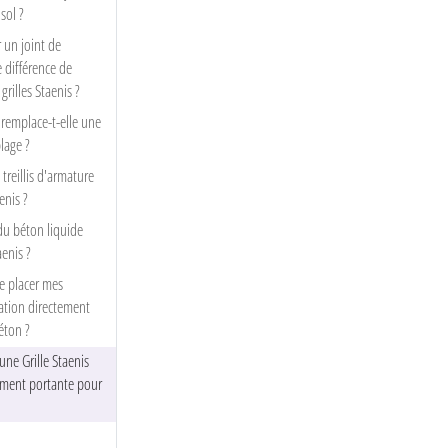
sol ?
un joint de
e différence de
grilles Staenis ?
s remplace-t-elle une
lage ?
 treillis d'armature
enis ?
du béton liquide
aenis ?
e placer mes
ation directement
béton ?
ne Grille Staenis
amment portante pour