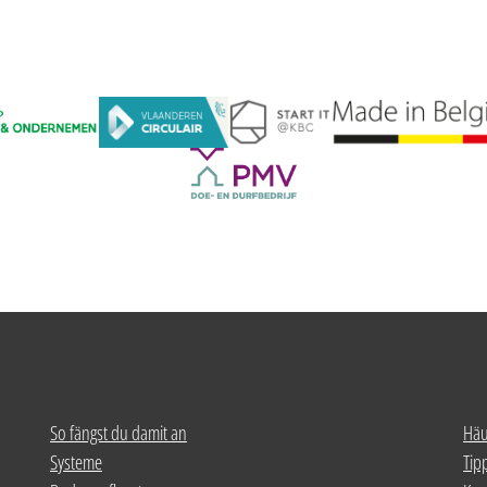
So fängst du damit an
Häu
Systeme
Tip